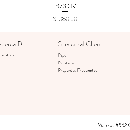
1873 OV
Vista rápida
Precio
$1,080.00
Acerca De
Servicio al Cliente
osotros
Pago
Política
Preguntas Frecuentes
Morelos #562 Co