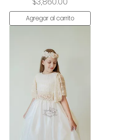
Precio
$3,860.00
Agregar al carrito