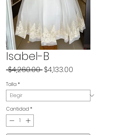
Isabel-B
Precio
Precio
 $4,260.00 
$4,133.00
de
Talla
*
oferta
Cantidad
*