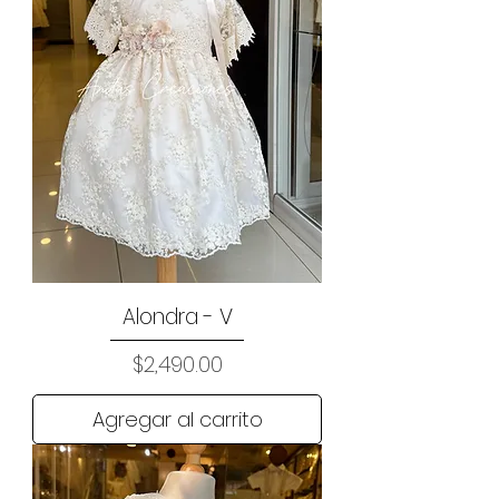
Alondra - V
Precio
$2,490.00
Agregar al carrito