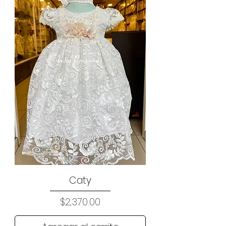
Caty
Precio
$2,370.00