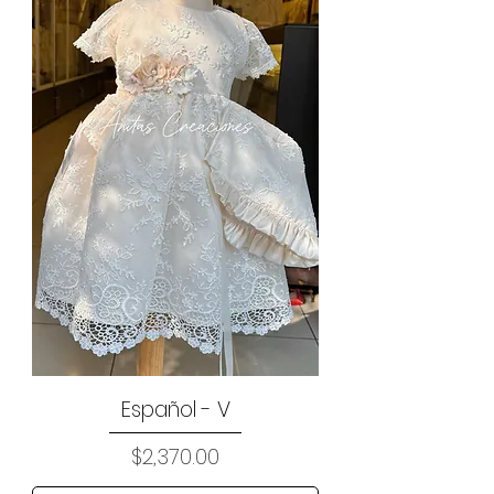
Español - V
Precio
$2,370.00