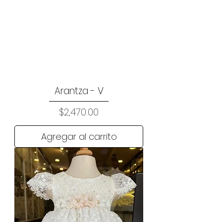
Arantza - V
Precio
$2,470.00
Agregar al carrito